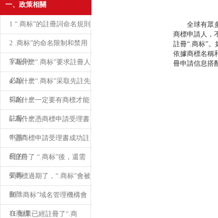
一、政策相關
1 “.商标”的註冊詞命名規則
全球有眾多同
商標申請人，不
2 .商标”的命名限制和禁用
註冊“.商标
依據商標名稱
字規則
3 為什麽“.商标”要求註冊人
冊申請信息搭配
必須
4 為什麽“.商标”采取先註先
得的
5 為什麽一定要有商標才能
註冊“.
6 為什麽憑商標申請受理書
申請“.
7 憑商標申請受理書成功註
冊的“.
8 註冊了 “.商标”後，還需
要再
9 商標過期了，“.商标”會被
刪除
10 “.商标”域名管理機構會
在商標
11 如果已經註冊了“.商