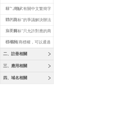
标”，他人
12 “.商标”有關中文繁簡字
體的註
13 “.商标”的爭議解決辦法
主要解
14 “.商标”只允許對應的商
標權利
15 我有商標權，可以通過
域名爭議解
二、註冊相關
三、應用相關
四、域名相關