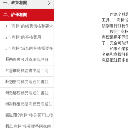
一、政策相關
作為全球通用
二、註冊相關
工具。“.商
類別進行註冊
1 “.商标”的續費價格和要求
按照“.商标
2 “.商标”的審核費用
商標采用不同
了，完全可能有
3 “.商标”域名的審核需要多
如果企業從防
名稱和商標註
長時
4 在哪裏可以查詢我註冊
息搭配註冊多個
的“.商标
5 憑借商標證書申請 “.商
标”有
6 憑借商標受理通知書註
冊“.商标
7 憑借商標受理通知書註
冊“.商标
8 為什麽憑借商標受理通知
書註冊的
9 註冊“.商标”後是否可以獲
得註
10 “.商标”接受哪些國家的