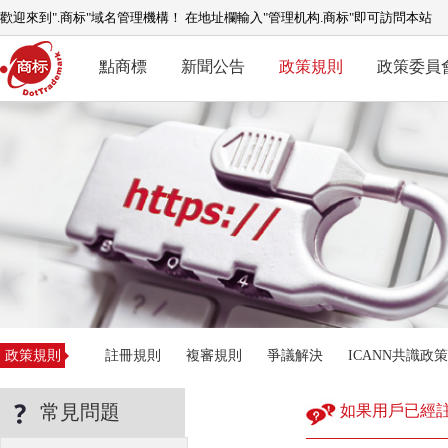
歡迎來到".商标"域名管理機構！ 在地址欄輸入"管理机构.商标"即可訪問本站
點商標
新聞公告
政策規則
政策委員
政策規則
註冊規則
複審規則
爭議解決
ICANN共識政策
常見問題
如果用戶已經註