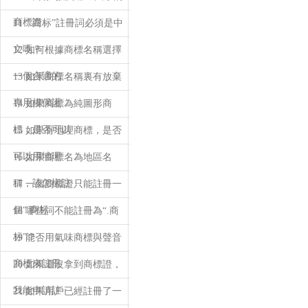
商標證
11 “.商标”註冊詞必須是中
文嗎？
12 如何根據商標名稱選擇
一個合適的
13 如果商標名稱裏有放棄
專用權保護
14 如果商標為純圖形商
標，是否可以
15 如果有地理商標，是否
可以用地理
16 如果商標名為地區名
稱，該怎樣註
17 一個商標證只能註冊一
個“.商标
18 哪些詞不能註冊為“.商
标”？
19 能否用氣味商標與聲音
商標來註冊
20 如果還沒拿到商標證，
我能申請註
21 如果用戶已經註冊了一