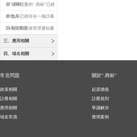
個“.商标
22 如果想要的“.商标”已經
被他人
23 如果已經存在一個註冊
詞為簡體形
24 我之前憑借受理通知書
註冊了“.
三、應用相關
四、域名相關
常見問題
關於".商标"
政策相關
起源價值
註冊相關
註冊規則
應用相關
爭議解決
域名常識
應用案例