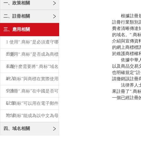
一、政策相關
根據註冊規則
二、註冊相關
註冊行業類別及
費者清晰傳達
三、應用相關
的域名。“.商
介紹與宣傳資
1 使用“.商标”是必須遵守哪
的網上商標標
於維護商標權
些規
2 使用“.商标”是否成為商標
依據中華人民
在使
以及商品交易
3 為什麽需要將“.商标”域名
也明確規定“
納入
4 “.商标”與商標在實際使用
請撤銷該註冊
法律界人士指
中有
5 註冊“.商标”在中國是否可
果註冊了“.商
一個已經註冊
以進
6 “.商标”可以用在電子郵件
地址
7 “.商标”能成為以中文為母
語的
四、域名相關