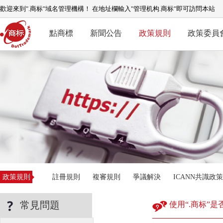
歡迎來到".商标"域名管理機構！ 在地址欄輸入"管理机构.商标"即可訪問本站
點商標
新聞公告
政策規則
政策委員
政策規則
註冊規則
複審規則
爭議解決
ICANN共識政策
常見問題
使用“.商标”