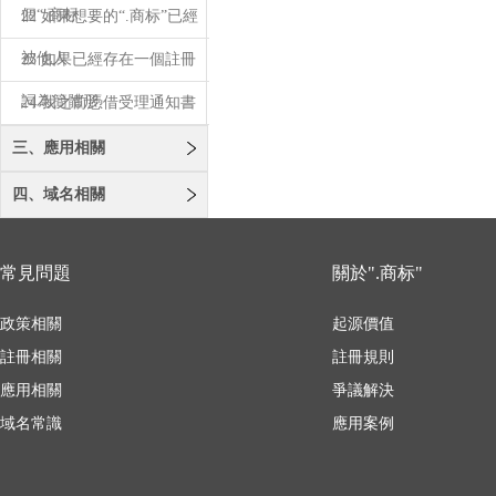
個“.商标
22 如果想要的“.商标”已經
被他人
23 如果已經存在一個註冊
詞為簡體形
24 我之前憑借受理通知書
註冊了“.
三、應用相關
四、域名相關
常見問題
關於".商标"
政策相關
起源價值
註冊相關
註冊規則
應用相關
爭議解決
域名常識
應用案例