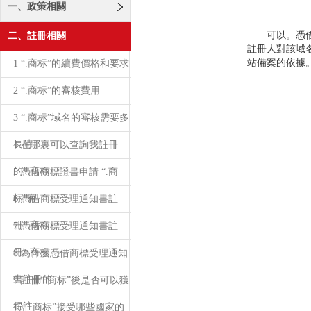
一、政策相關
可以。憑借商
二、註冊相關
註冊人對該域
站備案的依據
1 “.商标”的續費價格和要求
2 “.商标”的審核費用
3 “.商标”域名的審核需要多
長時
4 在哪裏可以查詢我註冊
的“.商标
5 憑借商標證書申請 “.商
标”有
6 憑借商標受理通知書註
冊“.商标
7 憑借商標受理通知書註
冊“.商标
8 為什麽憑借商標受理通知
書註冊的
9 註冊“.商标”後是否可以獲
得註
10 “.商标”接受哪些國家的