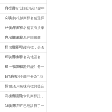
商標證
11 “.商标”註冊詞必須是中
文嗎？
12 如何根據商標名稱選擇
一個合適的
13 如果商標名稱裏有放棄
專用權保護
14 如果商標為純圖形商
標，是否可以
15 如果有地理商標，是否
可以用地理
16 如果商標名為地區名
稱，該怎樣註
17 一個商標證只能註冊一
個“.商标
18 哪些詞不能註冊為“.商
标”？
19 能否用氣味商標與聲音
商標來註冊
20 如果還沒拿到商標證，
我能申請註
21 如果用戶已經註冊了一